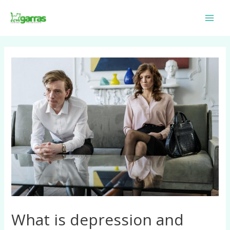
Ir
Navegación
Main
al
de
Men
contenido
entradas
What is depression and