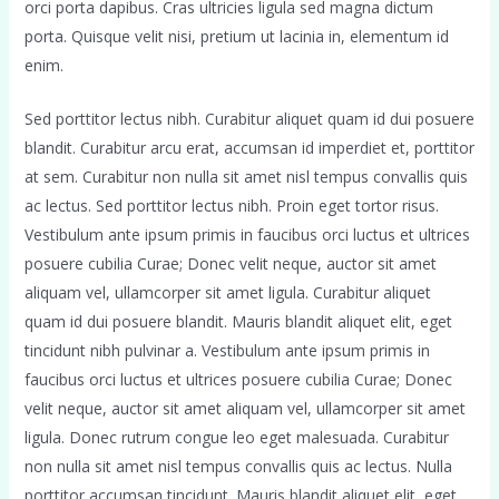
orci porta dapibus. Cras ultricies ligula sed magna dictum
porta. Quisque velit nisi, pretium ut lacinia in, elementum id
enim.
Sed porttitor lectus nibh. Curabitur aliquet quam id dui posuere
blandit. Curabitur arcu erat, accumsan id imperdiet et, porttitor
at sem. Curabitur non nulla sit amet nisl tempus convallis quis
ac lectus. Sed porttitor lectus nibh. Proin eget tortor risus.
Vestibulum ante ipsum primis in faucibus orci luctus et ultrices
posuere cubilia Curae; Donec velit neque, auctor sit amet
aliquam vel, ullamcorper sit amet ligula. Curabitur aliquet
quam id dui posuere blandit. Mauris blandit aliquet elit, eget
tincidunt nibh pulvinar a. Vestibulum ante ipsum primis in
faucibus orci luctus et ultrices posuere cubilia Curae; Donec
velit neque, auctor sit amet aliquam vel, ullamcorper sit amet
ligula. Donec rutrum congue leo eget malesuada. Curabitur
non nulla sit amet nisl tempus convallis quis ac lectus. Nulla
porttitor accumsan tincidunt. Mauris blandit aliquet elit, eget