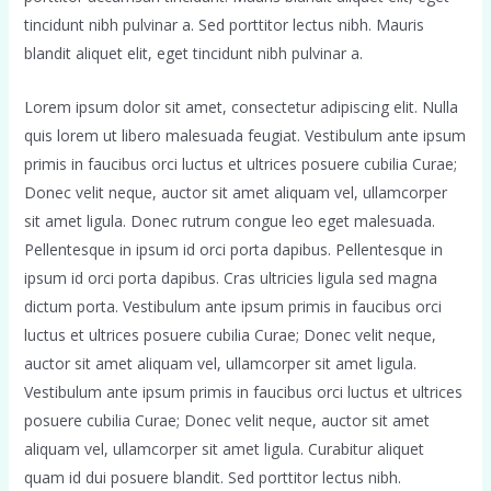
tincidunt nibh pulvinar a. Sed porttitor lectus nibh. Mauris
blandit aliquet elit, eget tincidunt nibh pulvinar a.
Lorem ipsum dolor sit amet, consectetur adipiscing elit. Nulla
quis lorem ut libero malesuada feugiat. Vestibulum ante ipsum
primis in faucibus orci luctus et ultrices posuere cubilia Curae;
Donec velit neque, auctor sit amet aliquam vel, ullamcorper
sit amet ligula. Donec rutrum congue leo eget malesuada.
Pellentesque in ipsum id orci porta dapibus. Pellentesque in
ipsum id orci porta dapibus. Cras ultricies ligula sed magna
dictum porta. Vestibulum ante ipsum primis in faucibus orci
luctus et ultrices posuere cubilia Curae; Donec velit neque,
auctor sit amet aliquam vel, ullamcorper sit amet ligula.
Vestibulum ante ipsum primis in faucibus orci luctus et ultrices
posuere cubilia Curae; Donec velit neque, auctor sit amet
aliquam vel, ullamcorper sit amet ligula. Curabitur aliquet
quam id dui posuere blandit. Sed porttitor lectus nibh.