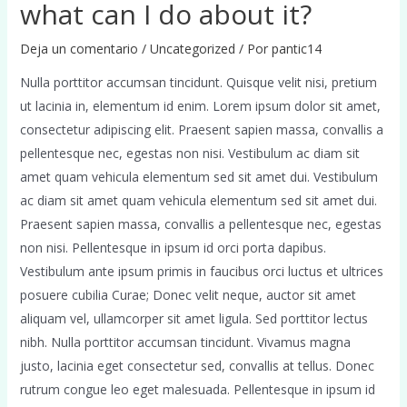
what can I do about it?
Deja un comentario
/
Uncategorized
/ Por
pantic14
Nulla porttitor accumsan tincidunt. Quisque velit nisi, pretium
ut lacinia in, elementum id enim. Lorem ipsum dolor sit amet,
consectetur adipiscing elit. Praesent sapien massa, convallis a
pellentesque nec, egestas non nisi. Vestibulum ac diam sit
amet quam vehicula elementum sed sit amet dui. Vestibulum
ac diam sit amet quam vehicula elementum sed sit amet dui.
Praesent sapien massa, convallis a pellentesque nec, egestas
non nisi. Pellentesque in ipsum id orci porta dapibus.
Vestibulum ante ipsum primis in faucibus orci luctus et ultrices
posuere cubilia Curae; Donec velit neque, auctor sit amet
aliquam vel, ullamcorper sit amet ligula. Sed porttitor lectus
nibh. Nulla porttitor accumsan tincidunt. Vivamus magna
justo, lacinia eget consectetur sed, convallis at tellus. Donec
rutrum congue leo eget malesuada. Pellentesque in ipsum id